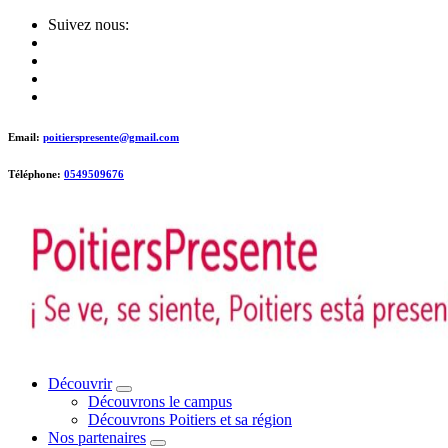
Skip
Suivez nous:
to
content
Email:
poitierspresente@gmail.com
Téléphone:
0549509676
Poitiers presente !
Découvrir
Découvrons le campus
Découvrons Poitiers et sa région
Nos partenaires