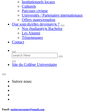
Institutionnels locaux
Culturels
Parcours civique
Universités / Partenaires internationaux
Offres stages/emplois
Que sont-ils/elles devenu(e)s ?
Nos étudiant(e)s Bachelor
Les Alumni
Témoignages
Contact
Search
for:
Site du Collège Universitaire
Suivez nous:
Email:
poitierspresente@gmail.com