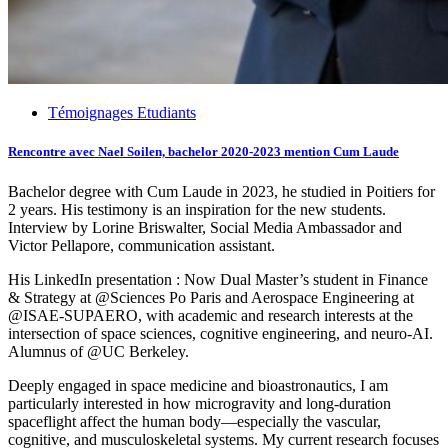
Témoignages Etudiants
Rencontre avec Nael Soilen, bachelor 2020-2023 mention Cum Laude
Bachelor degree with Cum Laude in 2023, he studied in Poitiers for
2 years. His testimony is an inspiration for the new students.
Interview by Lorine Briswalter, Social Media Ambassador and
Victor Pellapore, communication assistant.
His LinkedIn presentation : Now Dual Master’s student in Finance
& Strategy at @Sciences Po Paris and Aerospace Engineering at
@ISAE-SUPAERO, with academic and research interests at the
intersection of space sciences, cognitive engineering, and neuro-AI.
Alumnus of @UC Berkeley.
Deeply engaged in space medicine and bioastronautics, I am
particularly interested in how microgravity and long-duration
spaceflight affect the human body—especially the vascular,
cognitive, and musculoskeletal systems. My current research focuses