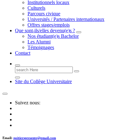
Institutionnels locaux
Culturels
Parcours civique
Universités / Partenaires internationaux
Offres stages/emplois
Que sont-ils/elles devenu(e)s ?
Nos étudiant(e)s Bachelor
Les Alumni
Témoignages
Contact
Search
for:
Site du Collège Universitaire
Suivez nous:
Email:
poitierspresente@gmail.com