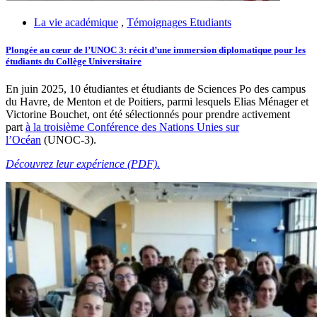
La vie académique
,
Témoignages Etudiants
Plongée au cœur de l’UNOC 3: récit d’une immersion diplomatique pour les
étudiants du Collège Universitaire
En juin 2025, 10 étudiantes et étudiants de Sciences Po des campus
du Havre, de Menton et de Poitiers, parmi lesquels Elias Ménager et
Victorine Bouchet, ont été sélectionnés pour prendre activement
part
à la troisième Conférence des Nations Unies sur
l’Océan
(UNOC-3).
Découvrez leur expérience (PDF).