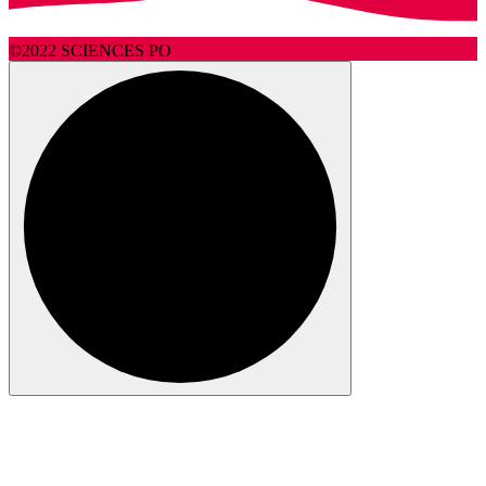
des
©2022 SCIENCES PO
publications