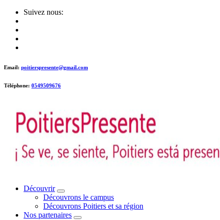
Skip
Suivez nous:
to
content
Email:
poitierspresente@gmail.com
Téléphone:
0549509676
Poitiers presente !
Découvrir
Découvrons le campus
Découvrons Poitiers et sa région
Nos partenaires