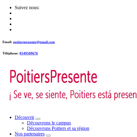
Skip
Suivez nous:
to
content
Email:
poitierspresente@gmail.com
Téléphone:
0549509676
Poitiers presente !
Découvrir
Découvrons le campus
Découvrons Poitiers et sa région
Nos partenaires