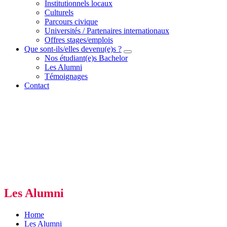
Institutionnels locaux
Culturels
Parcours civique
Universités / Partenaires internationaux
Offres stages/emplois
Que sont-ils/elles devenu(e)s ?
Nos étudiant(e)s Bachelor
Les Alumni
Témoignages
Contact
Les Alumni
Home
Les Alumni