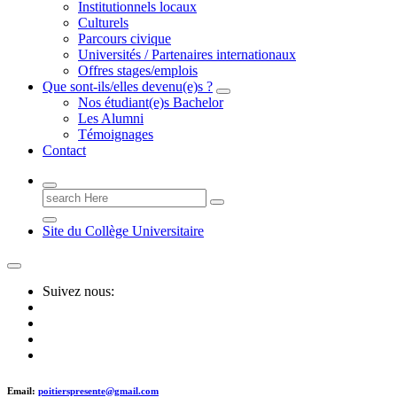
Institutionnels locaux
Culturels
Parcours civique
Universités / Partenaires internationaux
Offres stages/emplois
Que sont-ils/elles devenu(e)s ?
Nos étudiant(e)s Bachelor
Les Alumni
Témoignages
Contact
Search
for:
Site du Collège Universitaire
Suivez nous:
Email:
poitierspresente@gmail.com