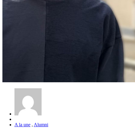
A la une
,
Alumni