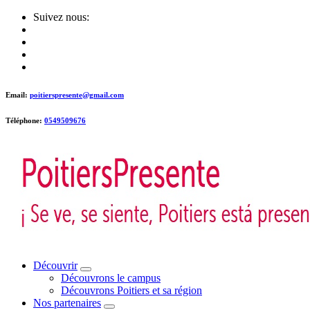
Skip
Suivez nous:
to
content
Email:
poitierspresente@gmail.com
Téléphone:
0549509676
Poitiers presente !
Découvrir
Découvrons le campus
Découvrons Poitiers et sa région
Nos partenaires