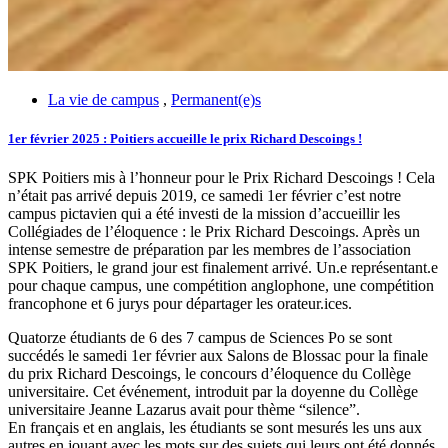
La vie de campus
,
Permanent(e)s
1er février 2025 : Poitiers accueille le prix Richard Descoings !
SPK Poitiers mis à l’honneur pour le Prix Richard Descoings ! Cela
n’était pas arrivé depuis 2019, ce samedi 1er février c’est notre
campus pictavien qui a été investi de la mission d’accueillir les
Collégiades de l’éloquence : le Prix Richard Descoings. Après un
intense semestre de préparation par les membres de l’association
SPK Poitiers, le grand jour est finalement arrivé. Un.e représentant.e
pour chaque campus, une compétition anglophone, une compétition
francophone et 6 jurys pour départager les orateur.ices.
Quatorze étudiants de 6 des 7 campus de Sciences Po se sont
succédés le samedi 1er février aux Salons de Blossac pour la finale
du prix Richard Descoings, le concours d’éloquence du Collège
universitaire. Cet événement, introduit par la doyenne du Collège
universitaire Jeanne Lazarus avait pour thème “silence”.
En français et en anglais, les étudiants se sont mesurés les uns aux
autres en jouant avec les mots sur des sujets qui leurs ont été donnés