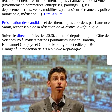
rédaction et débattre sur trois thématiques : l’attractivité de la ville
(rayonnement, commerces, entreprises, parkings…), les
déplacements (bus, vélos, mobilités…) et la sécurité (caméras, police
municipale, médiation…).
Lire la suite…
Présentation des candidats
et des thématiques abordées par Laurence
Samit, responsable de la rédaction de
la Nouvelle République.
Suivre le
direct
du 5 février 2026, alimenté depuis l’amphithéâtre de
Sciences Po à Poitiers par nos journalistes Bastien Blandin,
Emmanuel Coupaye et Camille Montagnon et édité par Boris
Granger à la rédaction de
La Nouvelle République
.