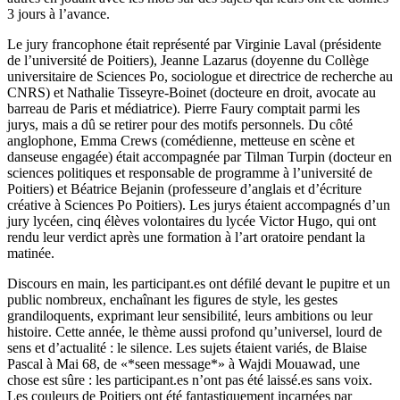
3 jours à l’avance.
Le jury francophone était représenté par Virginie Laval (présidente
de l’université de Poitiers), Jeanne Lazarus (doyenne du Collège
universitaire de Sciences Po, sociologue et directrice de recherche au
CNRS) et Nathalie Tisseyre-Boinet (docteure en droit, avocate au
barreau de Paris et médiatrice). Pierre Faury comptait parmi les
jurys, mais a dû se retirer pour des motifs personnels. Du côté
anglophone, Emma Crews (comédienne, metteuse en scène et
danseuse engagée) était accompagnée par Tilman Turpin (docteur en
sciences politiques et responsable de programme à l’université de
Poitiers) et Béatrice Bejanin (professeure d’anglais et d’écriture
créative à Sciences Po Poitiers). Les jurys étaient accompagnés d’un
jury lycéen, cinq élèves volontaires du lycée Victor Hugo, qui ont
rendu leur verdict après une formation à l’art oratoire pendant la
matinée.
Discours en main, les participant.es ont défilé devant le pupitre et un
public nombreux, enchaînant les figures de style, les gestes
grandiloquents, exprimant leur sensibilité, leurs ambitions ou leur
histoire. Cette année, le thème aussi profond qu’universel, lourd de
sens et d’actualité : le silence. Les sujets étaient variés, de Blaise
Pascal à Mai 68, de «*seen message*» à Wajdi Mouawad, une
chose est sûre : les participant.es n’ont pas été laissé.es sans voix.
Les couleurs de Poitiers ont été fantastiquement incarnées par