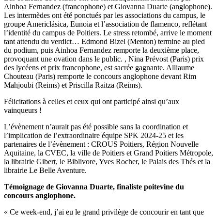
Ainhoa Fernandez (francophone) et Giovanna Duarte (anglophone).
Les intermèdes ont été ponctués par les associations du campus, le
groupe Americlásica, Eunoia et l’association de flamenco, reflétant
l’identité du campus de Poitiers. Le stress retombé, arrive le moment
tant attendu du verdict… Edmond Bizel (Menton) termine au pied
du podium, puis Ainhoa Fernandez remporte la deuxième place,
provoquant une ovation dans le public. , Nina Prévost (Paris) prix
des lycéens et prix francophone, est sacrée gagnante. Alliaume
Chouteau (Paris) remporte le concours anglophone devant Rim
Mahjoubi (Reims) et Priscilla Raitza (Reims).
Félicitations à celles et ceux qui ont participé ainsi qu’aux
vainqueurs !
L’évènement n’aurait pas été possible sans la coordination et
l’implication de l’extraordinaire équipe SPK 2024-25 et les
partenaires de l’évènement : CROUS Poitiers, Région Nouvelle
Aquitaine, la CVEC, la ville de Poitiers et Grand Poitiers Métropole,
la librairie Gibert, le Biblivore, Yves Rocher, le Palais des Thés et la
librairie Le Belle Aventure.
Témoignage de Giovanna Duarte, finaliste poitevine du
concours anglophone.
« Ce week-end, j’ai eu le grand privilège de concourir en tant que