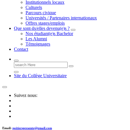
Institutionnels locaux
Culturels
Parcours civique
Universités / Partenaires internationaux
Offres stages/emplois
Que sont-ils/elles devenu(e)s ?
Nos étudiant(e)s Bachelor
Les Alumni
Témoignages
Contact
Search
for:
Site du Collège Universitaire
Suivez nous:
Email:
poitierspresente@gmail.com