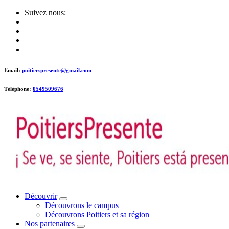
Skip
Suivez nous:
to
content
Email:
poitierspresente@gmail.com
Téléphone:
0549509676
Poitiers presente !
Découvrir
Découvrons le campus
Découvrons Poitiers et sa région
Nos partenaires