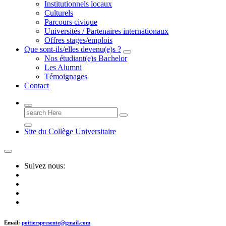
Institutionnels locaux
Culturels
Parcours civique
Universités / Partenaires internationaux
Offres stages/emplois
Que sont-ils/elles devenu(e)s ?
Nos étudiant(e)s Bachelor
Les Alumni
Témoignages
Contact
Search
for:
Site du Collège Universitaire
Suivez nous:
Email:
poitierspresente@gmail.com