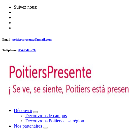
Skip
Suivez nous:
to
content
Email:
poitierspresente@gmail.com
Téléphone:
0549509676
Poitiers presente !
Découvrir
Découvrons le campus
Découvrons Poitiers et sa région
Nos partenaires