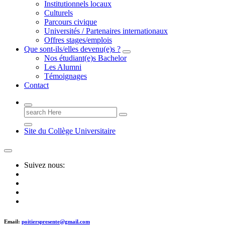
Institutionnels locaux
Culturels
Parcours civique
Universités / Partenaires internationaux
Offres stages/emplois
Que sont-ils/elles devenu(e)s ?
Nos étudiant(e)s Bachelor
Les Alumni
Témoignages
Contact
Search
for:
Site du Collège Universitaire
Suivez nous:
Email:
poitierspresente@gmail.com