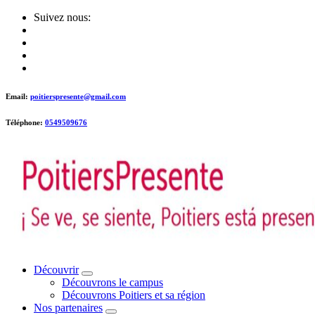
Skip
Suivez nous:
to
content
Email:
poitierspresente@gmail.com
Téléphone:
0549509676
Poitiers presente !
Découvrir
Découvrons le campus
Découvrons Poitiers et sa région
Nos partenaires