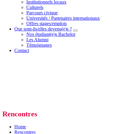
Institutionnels locaux
Culturels
Parcours civique
Universités / Partenaires internationaux
Offres stages/emplois
Que sont-ils/elles devenu(e)s ?
Nos étudiant(e)s Bachelor
Les Alumni
Témoignages
Contact
Rencontres
Home
Rencontres