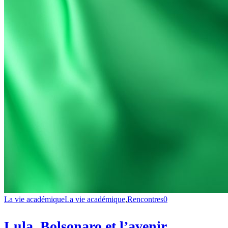
La vie académique
La vie académique
,
Rencontres
0
Lula, Bolsonaro et l’avenir