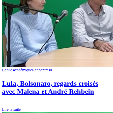
La vie académique
Rencontres
0
Lula, Bolsonaro, regards croisés
avec Malena et André Rehbein
...
Lire la suite