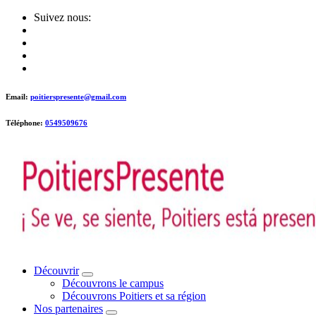
Skip
Suivez nous:
to
content
Email:
poitierspresente@gmail.com
Téléphone:
0549509676
Poitiers presente !
Découvrir
Découvrons le campus
Découvrons Poitiers et sa région
Nos partenaires