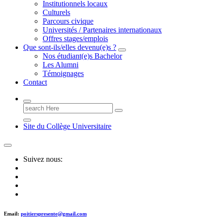
Institutionnels locaux
Culturels
Parcours civique
Universités / Partenaires internationaux
Offres stages/emplois
Que sont-ils/elles devenu(e)s ?
Nos étudiant(e)s Bachelor
Les Alumni
Témoignages
Contact
Search
for:
Site du Collège Universitaire
Suivez nous:
Email:
poitierspresente@gmail.com