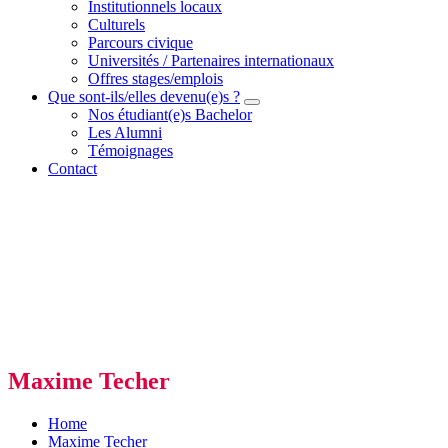
Institutionnels locaux
Culturels
Parcours civique
Universités / Partenaires internationaux
Offres stages/emplois
Que sont-ils/elles devenu(e)s ?
Nos étudiant(e)s Bachelor
Les Alumni
Témoignages
Contact
Maxime Techer
Home
Maxime Techer