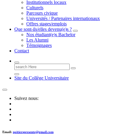
Institutionnels locaux
Culturels
Parcours civique
Universités / Partenaires internationaux
Offres stages/emplois
Que sont-ils/elles devenu(e)s ?
Nos étudiant(e)s Bachelor
Les Alumni
Témoignages
Contact
Search
for:
Site du Collège Universitaire
Suivez nous:
Email:
poitierspresente@gmail.com