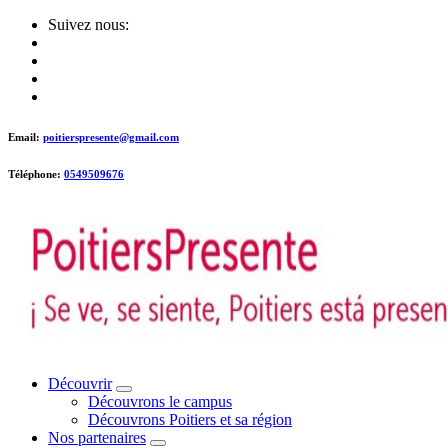
Skip
Suivez nous:
to
content
Email:
poitierspresente@gmail.com
Téléphone:
0549509676
Poitiers presente !
Découvrir
Découvrons le campus
Découvrons Poitiers et sa région
Nos partenaires