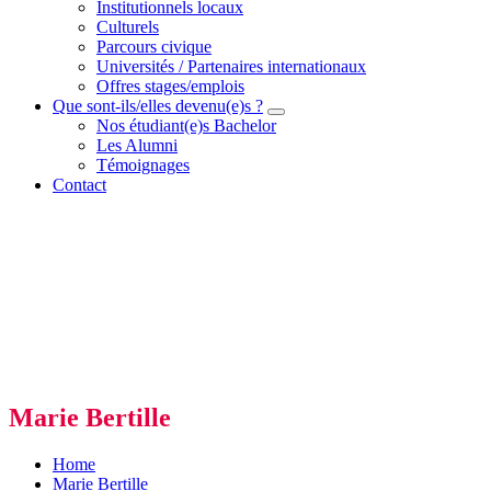
Institutionnels locaux
Culturels
Parcours civique
Universités / Partenaires internationaux
Offres stages/emplois
Que sont-ils/elles devenu(e)s ?
Nos étudiant(e)s Bachelor
Les Alumni
Témoignages
Contact
Marie Bertille
Home
Marie Bertille