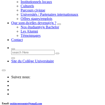
Institutionnels locaux
Culturels
Parcours civique
Universités / Partenaires internationaux
Offres stages/emplois
Que sont-ils/elles devenu(e)s ?
Nos étudiant(e)s Bachelor
Les Alumni
Témoignages
Contact
Search
for:
Site du Collège Universitaire
Suivez nous:
Email:
poitierspresente@gmail.com