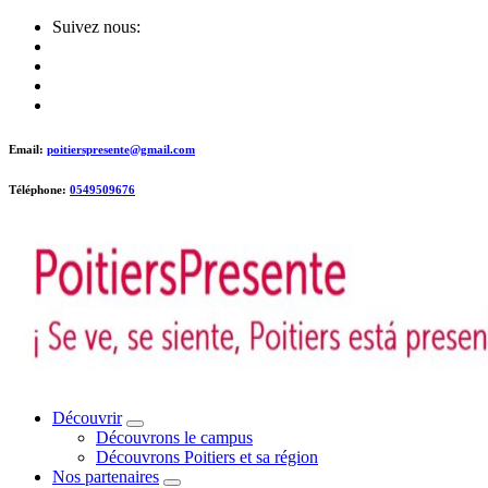
Skip
Suivez nous:
to
content
Email:
poitierspresente@gmail.com
Téléphone:
0549509676
Poitiers presente !
Découvrir
Découvrons le campus
Découvrons Poitiers et sa région
Nos partenaires