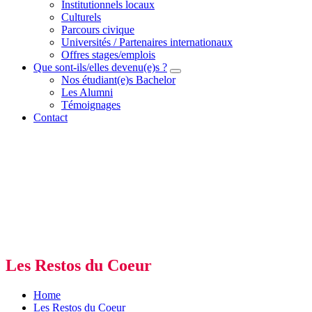
Institutionnels locaux
Culturels
Parcours civique
Universités / Partenaires internationaux
Offres stages/emplois
Que sont-ils/elles devenu(e)s ?
Nos étudiant(e)s Bachelor
Les Alumni
Témoignages
Contact
Les Restos du Coeur
Home
Les Restos du Coeur