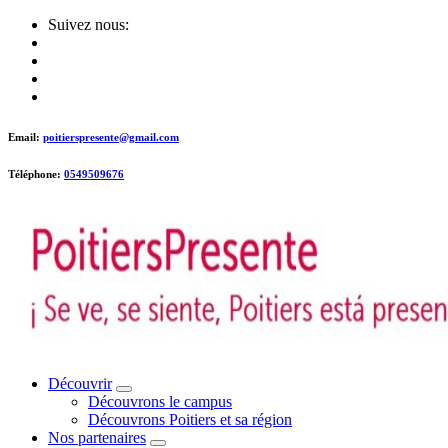
Skip
Suivez nous:
to
content
Email:
poitierspresente@gmail.com
Téléphone:
0549509676
Poitiers presente !
Découvrir
Découvrons le campus
Découvrons Poitiers et sa région
Nos partenaires