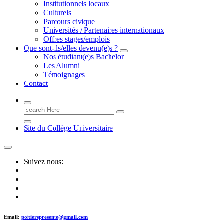
Institutionnels locaux
Culturels
Parcours civique
Universités / Partenaires internationaux
Offres stages/emplois
Que sont-ils/elles devenu(e)s ?
Nos étudiant(e)s Bachelor
Les Alumni
Témoignages
Contact
Search
for:
Site du Collège Universitaire
Suivez nous:
Email:
poitierspresente@gmail.com