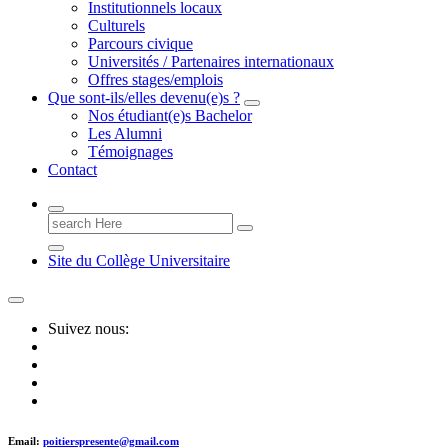
Institutionnels locaux
Culturels
Parcours civique
Universités / Partenaires internationaux
Offres stages/emplois
Que sont-ils/elles devenu(e)s ?
Nos étudiant(e)s Bachelor
Les Alumni
Témoignages
Contact
Search
for:
Site du Collège Universitaire
Suivez nous:
Email:
poitierspresente@gmail.com