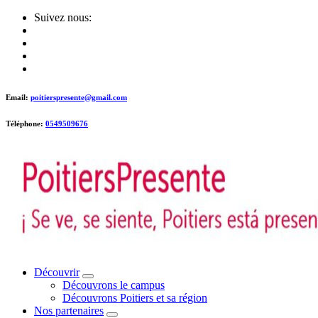
Skip
Suivez nous:
to
content
Email:
poitierspresente@gmail.com
Téléphone:
0549509676
Poitiers presente !
Découvrir
Découvrons le campus
Découvrons Poitiers et sa région
Nos partenaires