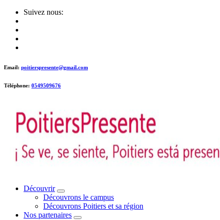
Skip
Suivez nous:
to
content
Email:
poitierspresente@gmail.com
Téléphone:
0549509676
Poitiers presente !
Découvrir
Découvrons le campus
Découvrons Poitiers et sa région
Nos partenaires