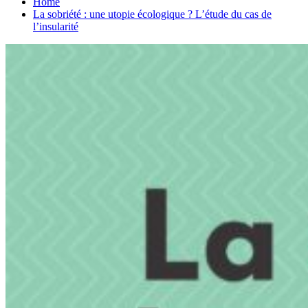
Home
La sobriété : une utopie écologique ? L’étude du cas de
l’insularité