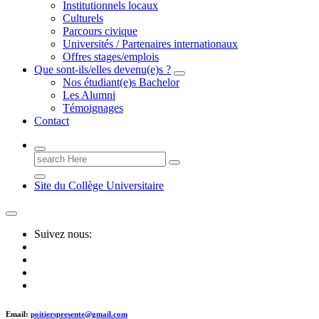
Institutionnels locaux
Culturels
Parcours civique
Universités / Partenaires internationaux
Offres stages/emplois
Que sont-ils/elles devenu(e)s ?
Nos étudiant(e)s Bachelor
Les Alumni
Témoignages
Contact
Search
for:
Site du Collège Universitaire
Suivez nous:
Email:
poitierspresente@gmail.com