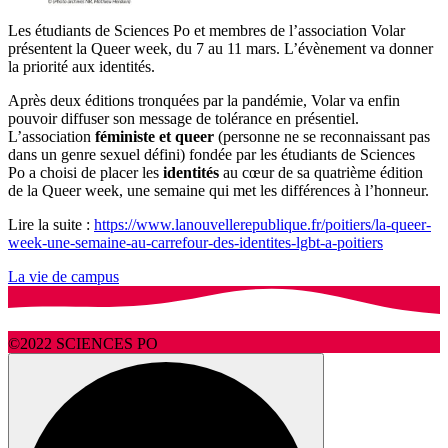
Les étudiants de Sciences Po et membres de l’association Volar
présentent la Queer week, du 7 au 11 mars. L’évènement va donner
la priorité aux identités.
Après deux éditions tronquées par la pandémie, Volar va enfin
pouvoir diffuser son message de tolérance en présentiel.
L’association
féministe et queer
(personne ne se reconnaissant pas
dans un genre sexuel défini) fondée par les étudiants de Sciences
Po a choisi de placer les
identités
au cœur de sa quatrième édition
de la Queer week, une semaine qui met les différences à l’honneur.
Lire la suite :
https://www.lanouvellerepublique.fr/poitiers/la-queer-
week-une-semaine-au-carrefour-des-identites-lgbt-a-poitiers
La vie de campus
©2022 SCIENCES PO