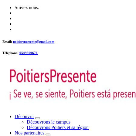
Skip
Suivez nous:
to
content
Email:
poitierspresente@gmail.com
Téléphone:
0549509676
Poitiers presente !
Découvrir
Découvrons le campus
Découvrons Poitiers et sa région
Nos partenaires