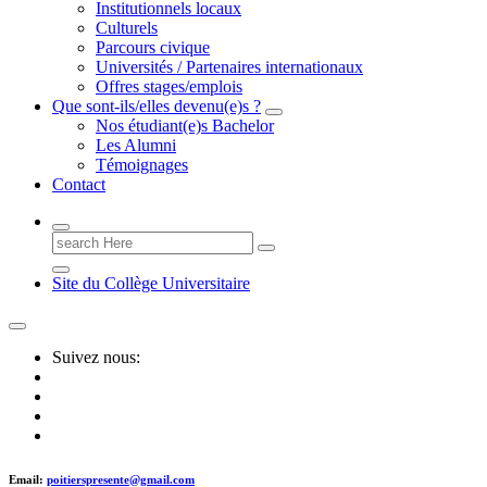
Institutionnels locaux
Culturels
Parcours civique
Universités / Partenaires internationaux
Offres stages/emplois
Que sont-ils/elles devenu(e)s ?
Nos étudiant(e)s Bachelor
Les Alumni
Témoignages
Contact
Search
for:
Site du Collège Universitaire
Suivez nous:
Email:
poitierspresente@gmail.com