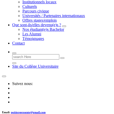
Institutionnels locaux
Culturels
Parcours civique
Universités / Partenaires internationaux
Offres stages/emplois
Que sont-ils/elles devenu(e)s ?
Nos étudiant(e)s Bachelor
Les Alumni
Témoignages
Contact
Search
for:
Site du Collège Universitaire
Suivez nous:
Email:
poitierspresente@gmail.com