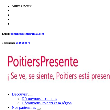
Skip
Suivez nous:
to
content
Email:
poitierspresente@gmail.com
Téléphone:
0549509676
Poitiers presente !
Découvrir
Découvrons le campus
Découvrons Poitiers et sa région
Nos partenaires