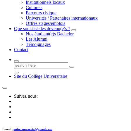
Institutionnels locaux
Culturels
Parcours civique
Universités / Partenaires internationaux
Offres stages/emplois
Que sont-ils/elles devenu(e)s ?
Nos étudiant(e)s Bachelor
Les Alumni
Témoignages
Contact
Search
for:
Site du Collège Universitaire
Suivez nous:
Email:
poitierspresente@gmail.com