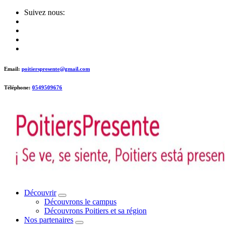
Skip
Suivez nous:
to
content
Email:
poitierspresente@gmail.com
Téléphone:
0549509676
Poitiers presente !
Découvrir
Découvrons le campus
Découvrons Poitiers et sa région
Nos partenaires