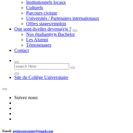
Institutionnels locaux
Culturels
Parcours civique
Universités / Partenaires internationaux
Offres stages/emplois
Que sont-ils/elles devenu(e)s ?
Nos étudiant(e)s Bachelor
Les Alumni
Témoignages
Contact
Search
for:
Site du Collège Universitaire
Suivez nous:
Email:
poitierspresente@gmail.com