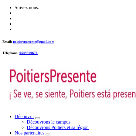
Skip
Suivez nous:
to
content
Email:
poitierspresente@gmail.com
Téléphone:
0549509676
Poitiers presente !
Découvrir
Découvrons le campus
Découvrons Poitiers et sa région
Nos partenaires