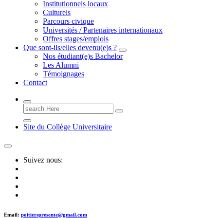
Institutionnels locaux
Culturels
Parcours civique
Universités / Partenaires internationaux
Offres stages/emplois
Que sont-ils/elles devenu(e)s ?
Nos étudiant(e)s Bachelor
Les Alumni
Témoignages
Contact
Search
for:
Site du Collège Universitaire
Suivez nous:
Email:
poitierspresente@gmail.com