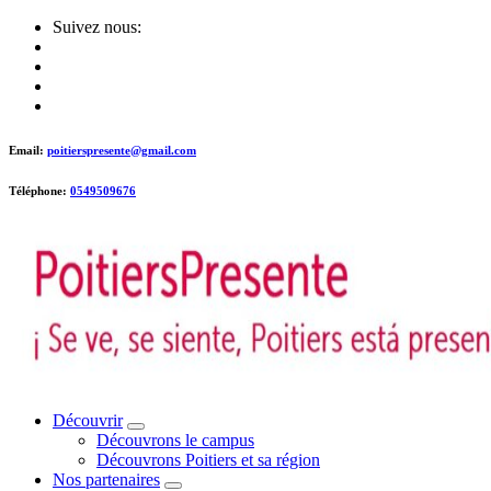
Skip
Suivez nous:
to
content
Email:
poitierspresente@gmail.com
Téléphone:
0549509676
Poitiers presente !
Découvrir
Découvrons le campus
Découvrons Poitiers et sa région
Nos partenaires