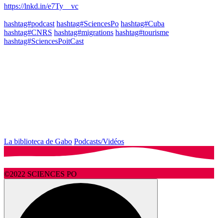
https://lnkd.in/e7Ty__vc
hashtag#podcast
hashtag#SciencesPo
hashtag#Cuba
hashtag#CNRS
hashtag#migrations
hashtag#tourisme
hashtag#SciencesPoitCast
La biblioteca de Gabo
Podcasts/Vidéos
©2022 SCIENCES PO