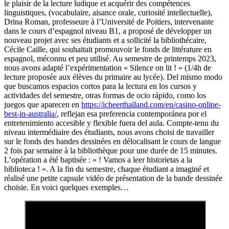
le plaisir de la lecture ludique et acquérir des compétences
linguistiques, (vocabulaire, aisance orale, curiosité intellectuelle),
Drina Roman, professeure à l’Université de Poitiers, intervenante
dans le cours d’espagnol niveau B1, a proposé de développer un
nouveau projet avec ses étudiants et a sollicité la bibliothécaire,
Cécile Caille, qui souhaitait promouvoir le fonds de littérature en
espagnol, méconnu et peu utilisé. Au semestre de printemps 2023,
nous avons adapté l’expérimentation « Silence on lit ! » (1/4h de
lecture proposée aux élèves du primaire au lycée). Del mismo modo
que buscamos espacios cortos para la lectura en los cursos y
actividades del semestre, otras formas de ocio rápido, como los
juegos que aparecen en
https://icheerthailand.com/en/casino-online-
best-in-australia/
, reflejan esa preferencia contemporánea por el
entretenimiento accesible y flexible fuera del aula. Compte-tenu du
niveau intermédiaire des étudiants, nous avons choisi de travailler
sur le fonds des bandes dessinées en délocalisant le cours de langue
2 fois par semaine à la bibliothèque pour une durée de 15 minutes.
L’opération a été baptisée : « ! Vamos a leer historietas a la
biblioteca ! ». A la fin du semestre, chaque étudiant a imaginé et
réalisé une petite capsule vidéo de présentation de la bande dessinée
choisie. En voici quelques exemples…