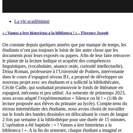
La vie académique
« ¡ Vamos a leer historietas a la biblioteca ! » – Florence Joseph
On constate depuis quelques années que par manque de temps, les
étudiants n’ont pas toujours le loisir de lire autre chose que les
documents pour leurs exposés ou papers. Afin de leur faire retrouver
le plaisir de la lecture ludique et acquérir des compétences
linguistiques, (vocabulaire, aisance orale, curiosité intellectuelle),
Drina Roman, professeure à l’Université de Poitiers, intervenante
dans le cours d’espagnol niveau B1, a proposé de développer un
nouveau projet avec ses étudiants et a sollicité la bibliothécaire,
Cécile Caille, qui souhaitait promouvoir le fonds de littérature en
espagnol, méconnu et peu utilisé. Au semestre de printemps 2023,
nous avons adapté l’expérimentation « Silence on lit ! » (1/4h de
lecture proposée aux élèves du primaire au lycée). Compte-tenu du
niveau intermédiaire des étudiants, nous avons choisi de travailler
sur le fonds des bandes dessinées en délocalisant le cours de langue
2 fois par semaine à la bibliothèque pour une durée de 15 minutes.
L’opération a été baptisée : « ! Vamos a leer historietas a la
biblioteca ! ». A la fin du semestre, chaque étudiant a imaginé et