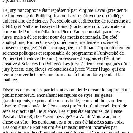
3 jours à l’avance.
Le jury francophone était représenté par Virginie Laval (présidente
de l’université de Poitiers), Jeanne Lazarus (doyenne du Collège
universitaire de Sciences Po, sociologue et directrice de recherche au
CNRS) et Nathalie Tisseyre-Boinet (docteure en droit, avocate au
barreau de Paris et médiatrice). Pierre Faury comptait parmi les
jurys, mais a dû se retirer pour des motifs personnels. Du côté
anglophone, Emma Crews (comédienne, metteuse en scène et
danseuse engagée) était accompagnée par Tilman Turpin (docteur en
sciences politiques et responsable de programme à l’université de
Poitiers) et Béatrice Bejanin (professeure d’anglais et d’écriture
créative à Sciences Po Poitiers). Les jurys étaient accompagnés d’un
jury lycéen, cinq élèves volontaires du lycée Victor Hugo, qui ont
rendu leur verdict après une formation à l’art oratoire pendant la
matinée.
Discours en main, les participant.es ont défilé devant le pupitre et un
public nombreux, enchaînant les figures de style, les gestes
grandiloquents, exprimant leur sensibilité, leurs ambitions ou leur
histoire. Cette année, le thème aussi profond qu’universel, lourd de
sens et d’actualité : le silence. Les sujets étaient variés, de Blaise
Pascal à Mai 68, de «*seen message*» à Wajdi Mouawad, une
chose est sûre : les participant.es n’ont pas été laissé.es sans voix.
Les couleurs de Poitiers ont été fantastiquement incarnées par
Ainhoa Fernandez (francophone) et Giovanna Duarte (anglophone).