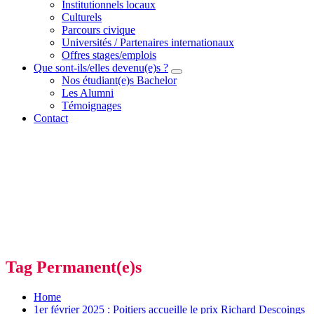
Institutionnels locaux
Culturels
Parcours civique
Universités / Partenaires internationaux
Offres stages/emplois
Que sont-ils/elles devenu(e)s ?
Nos étudiant(e)s Bachelor
Les Alumni
Témoignages
Contact
Tag Permanent(e)s
Home
1er février 2025 : Poitiers accueille le prix Richard Descoings