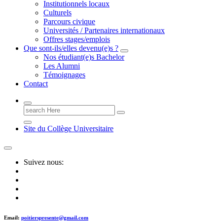
Institutionnels locaux
Culturels
Parcours civique
Universités / Partenaires internationaux
Offres stages/emplois
Que sont-ils/elles devenu(e)s ?
Nos étudiant(e)s Bachelor
Les Alumni
Témoignages
Contact
Search
for:
Site du Collège Universitaire
Suivez nous:
Email:
poitierspresente@gmail.com