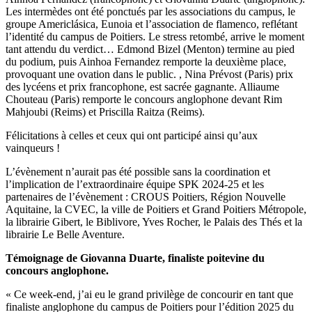
Les intermèdes ont été ponctués par les associations du campus, le
groupe Americlásica, Eunoia et l’association de flamenco, reflétant
l’identité du campus de Poitiers. Le stress retombé, arrive le moment
tant attendu du verdict… Edmond Bizel (Menton) termine au pied
du podium, puis Ainhoa Fernandez remporte la deuxième place,
provoquant une ovation dans le public. , Nina Prévost (Paris) prix
des lycéens et prix francophone, est sacrée gagnante. Alliaume
Chouteau (Paris) remporte le concours anglophone devant Rim
Mahjoubi (Reims) et Priscilla Raitza (Reims).
Félicitations à celles et ceux qui ont participé ainsi qu’aux
vainqueurs !
L’évènement n’aurait pas été possible sans la coordination et
l’implication de l’extraordinaire équipe SPK 2024-25 et les
partenaires de l’évènement : CROUS Poitiers, Région Nouvelle
Aquitaine, la CVEC, la ville de Poitiers et Grand Poitiers Métropole,
la librairie Gibert, le Biblivore, Yves Rocher, le Palais des Thés et la
librairie Le Belle Aventure.
Témoignage de Giovanna Duarte, finaliste poitevine du
concours anglophone.
« Ce week-end, j’ai eu le grand privilège de concourir en tant que
finaliste anglophone du campus de Poitiers pour l’édition 2025 du