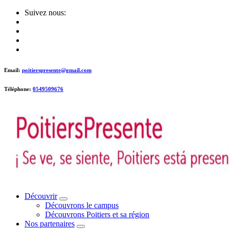
Skip
Suivez nous:
to
content
Email:
poitierspresente@gmail.com
Téléphone:
0549509676
Poitiers presente !
Découvrir
Découvrons le campus
Découvrons Poitiers et sa région
Nos partenaires