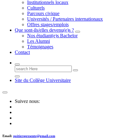
Institutionnels locaux
Culturels
Parcours civique
Universités / Partenaires internationaux
Offres stages/emplois
Que sont-ils/elles devenu(e)s ?
Nos étudiant(e)s Bachelor
Les Alumni
Témoignages
Contact
Search
for:
Site du Collège Universitaire
Suivez nous:
Email:
poitierspresente@gmail.com