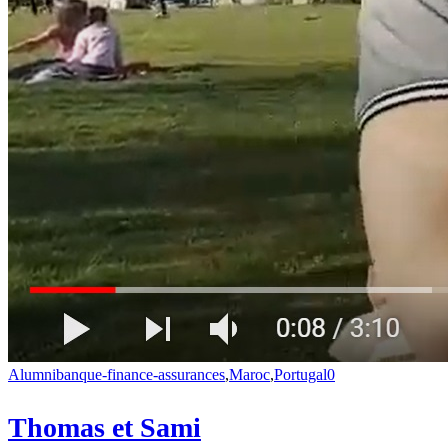
Alumni
banque-finance-assurances
,
Maroc
,
Portugal
0
Thomas et Sami