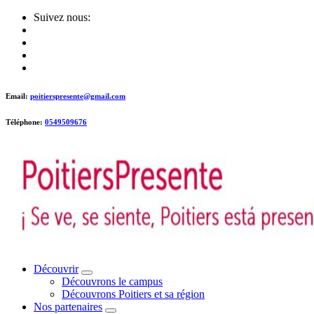
Skip
Suivez nous:
to
content
Email:
poitierspresente@gmail.com
Téléphone:
0549509676
Poitiers presente !
Découvrir
Découvrons le campus
Découvrons Poitiers et sa région
Nos partenaires